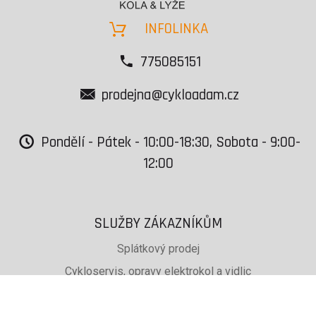
INFOLINKA
775085151
prodejna@cykloadam.cz
Pondělí - Pátek - 10:00-18:30, Sobota - 9:00-
12:00
SLUŽBY ZÁKAZNÍKŮM
Splátkový prodej
Cykloservis, opravy elektrokol a vidlic
Svařování rámů jízdních kol