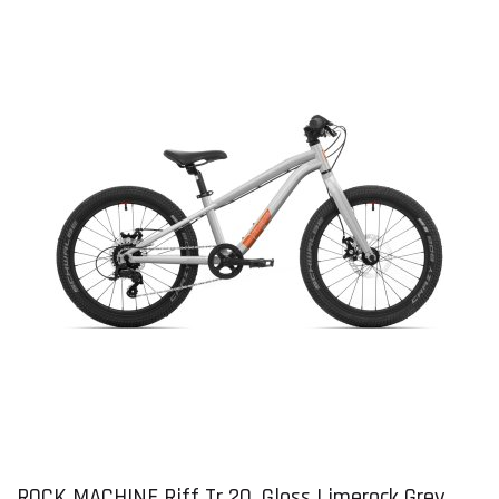
ROCK MACHINE Riff Tr 20, Gloss Limerock Grey