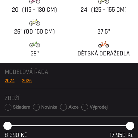
20" (115 - 130 CM)
24" (125 - 155 CM)
26" (OD 150 CM)
27,5"
29"
DĚTSKÁ ODRÁŽEDLA
MODELOVÁ ŘADA
2024
2026
ZBOŽÍ
Skladem
Novinka
Akce
Výprodej
8 390
Kč
17 950
Kč