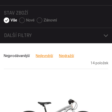
STAV ZBOŽÍ
Vše
Nové
Zánovní
DALŠÍ FILTRY
Nejprodávanější
Nejlevnější
Nejdražší
14 položek