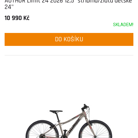
AUTHOR Limit 24 2026 12,5" stříbrná/žlutá dětské
24"
10 990 Kč
SKLADEM!
DO KOŠÍKU