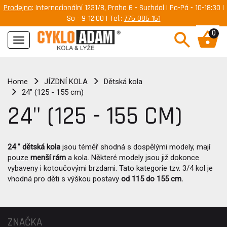
Prodejna
: Internacionální 1231/8, Praha 6 - Suchdol | Po-Pá - 10-18:30 |
So - 9-12:00 | Tel.:
775 085 151
0
Navigace
Home
JÍZDNÍ KOLA
Dětská kola
24" (125 - 155 cm)
24" (125 - 155 CM)
24 " dětská kola
jsou téměř shodná s dospělými modely, mají
pouze
menší rám
a kola. Některé modely jsou již dokonce
vybaveny i kotoučovými brzdami. Tato kategorie tzv. 3/4 kol je
vhodná pro děti s výškou postavy
od 115 do 155 cm.
ZNAČKA