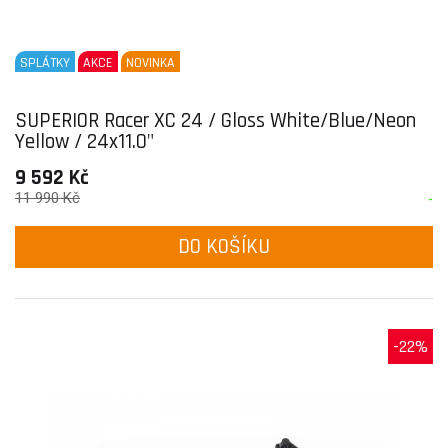
SPLÁTKY
AKCE
NOVINKA
SUPERIOR Racer XC 24 / Gloss White/Blue/Neon
Yellow / 24x11.0"
9 592 Kč
11 990 Kč
-
DO KOŠÍKU
-22%