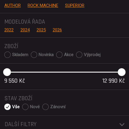
AUTHOR
ROCK MACHINE
SUPERIOR
MODELOVÁ ŘADA
2022
2024
2025
2026
ZBOŽÍ
Skladem
Novinka
Akce
Výprodej
9 550
Kč
12 990
Kč
STAV ZBOŽÍ
Vše
Nové
Zánovní
DALŠÍ FILTRY