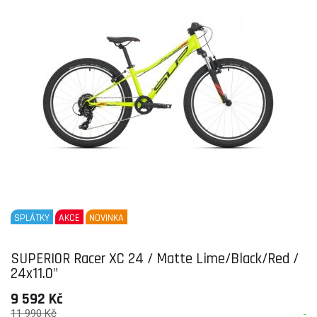
SPLÁTKY
AKCE
NOVINKA
SUPERIOR Racer XC 24 / Matte Lime/Black/Red /
24x11.0"
9 592 Kč
11 990 Kč
-