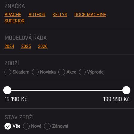
ZNAČKA
APACHE
AUTHOR
KELLYS
ROCK MACHINE
SUPERIOR
MODELOVÁ ŘADA
2024
2025
2026
ZBOŽÍ
Skladem
Novinka
Akce
Výprodej
19 190
Kč
199 990
Kč
STAV ZBOŽÍ
Vše
Nové
Zánovní