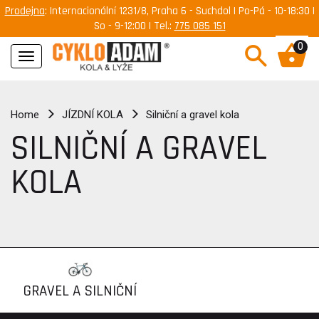
Prodejna
: Internacionální 1231/8, Praha 6 - Suchdol | Po-Pá - 10-18:30 |
So - 9-12:00 | Tel.:
775 085 151
0
Navigace
Home
JÍZDNÍ KOLA
Silniční a gravel kola
SILNIČNÍ A GRAVEL
KOLA
GRAVEL A SILNIČNÍ
KOLA