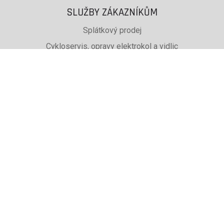
SLUŽBY ZÁKAZNÍKŮM
Splátkový prodej
Cykloservis, opravy elektrokol a vidlic
Svařování rámů jízdních kol
PŮJČOVNA lyží, běžek a snb
SKISERVIS Montana Swiss a Wintersteiger
Dárkové poukazy
UŽITEČNÉ INFORMACE
ADRESA + OTEVÍRACÍ DOBA
Doprava a platba
Obchodní podmínky eshopu
Reklamace
Výběr podle značky, které prodáváme