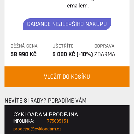
emailem.
GARANCE NEJLEPŠÍHO NÁKUPU
BĚŽNÁ CENA
UŠETŘÍTE
DOPRAVA
58 990 KČ
6 000 KČ (-10%)
ZDARMA
VLOŽIT DO KOŠÍKU
NEVÍTE SI RADY? PORADÍME VÁM
CYKLOADAM PRODEJNA
INFOLINKA:
775085151
prodejna@cykloadam.cz