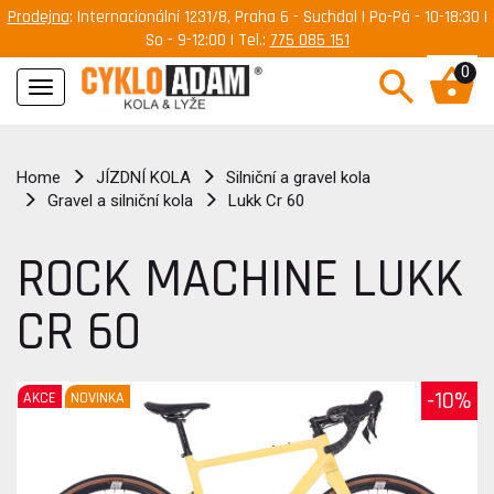
Prodejna
: Internacionální 1231/8, Praha 6 - Suchdol | Po-Pá - 10-18:30 |
So - 9-12:00 | Tel.:
775 085 151
0
Navigace
Home
JÍZDNÍ KOLA
Silniční a gravel kola
Gravel a silniční kola
Lukk Cr 60
ROCK MACHINE LUKK
CR 60
-10%
AKCE
NOVINKA