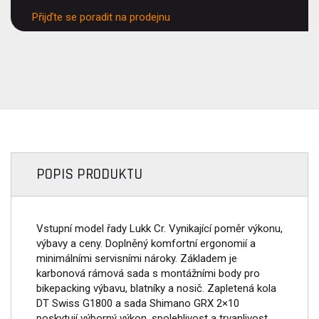
Přijďte se poradit na prodejnu
POPIS PRODUKTU
Vstupní model řady Lukk Cr. Vynikající poměr výkonu,
výbavy a ceny. Doplněný komfortní ergonomií a
minimálními servisními nároky. Základem je
karbonová rámová sada s montážními body pro
bikepacking výbavu, blatníky a nosič. Zapletená kola
DT Swiss G1800 a sada Shimano GRX 2×10
poskytují výborný výkon, spolehlivost a trvanlivost,