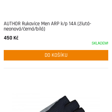
AUTHOR Rukavice Men ARP k/p 14A (žlutá-
neonová/černá/bílá)
450 Kč
SKLADEM!
DO KOŠÍKU