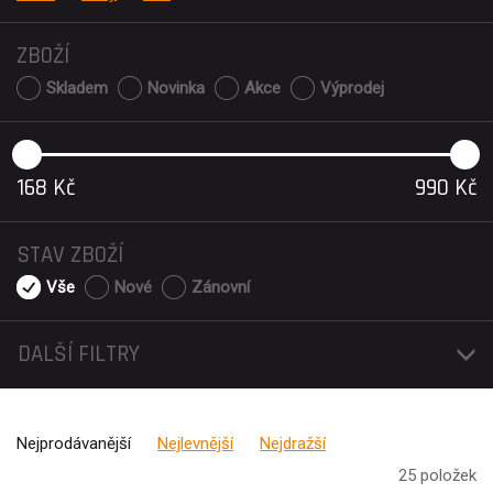
ZBOŽÍ
Skladem
Novinka
Akce
Výprodej
168
Kč
990
Kč
STAV ZBOŽÍ
Vše
Nové
Zánovní
DALŠÍ FILTRY
Nejprodávanější
Nejlevnější
Nejdražší
25 položek