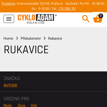
Prodejna
: Internacionální 1231/8, Praha 6 - Suchdol | Po-Pá - 10-18:30 |
So - 9-12:00 | Tel.:
775 085 151
0
Navigace
Home
Příslušenství
Rukavice
RUKAVICE
ZNAČKA
AUTHOR
URČENO PRO
Muže
Ženy
Děti