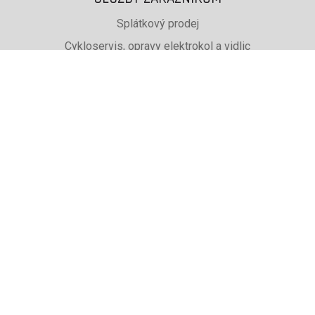
Splátkový prodej
Cykloservis, opravy elektrokol a vidlic
Svařování rámů jízdních kol
PŮJČOVNA lyží, běžek a snb
SKISERVIS Montana Swiss a Wintersteiger
Dárkové poukazy
UŽITEČNÉ INFORMACE
ADRESA + OTEVÍRACÍ DOBA
Doprava a platba
Obchodní podmínky eshopu
Reklamace
Výběr podle značky, které prodáváme
Zaměstnaní v Cykloadam