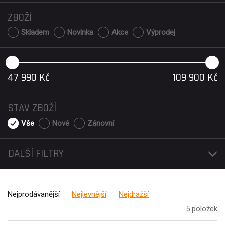
ZBOŽÍ
Skladem
Novinka
Akce
Výprodej
47 990
Kč
109 900
Kč
STAV ZBOŽÍ
Vše
Nové
Zánovní
DALŠÍ FILTRY
Nejprodávanější
Nejlevnější
Nejdražší
5 položek