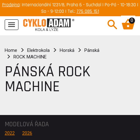
Prodejna
: Internacionální 1231/8, Praha 6 - Suchdol | Po-Pá - 10-18:30 |
So - 9-12:00 | Tel.:
775 085 151
0
Navigace
Home
Elektrokola
Horská
Pánská
ROCK MACHINE
PÁNSKÁ ROCK
MACHINE
MODELOVÁ ŘADA
2022
2026