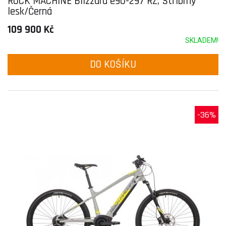
ROCK MACHINE Blizzard e90-297 RZ, Stříbrný
lesk/Černá
109 900 Kč
SKLADEM!
DO KOŠÍKU
-36%