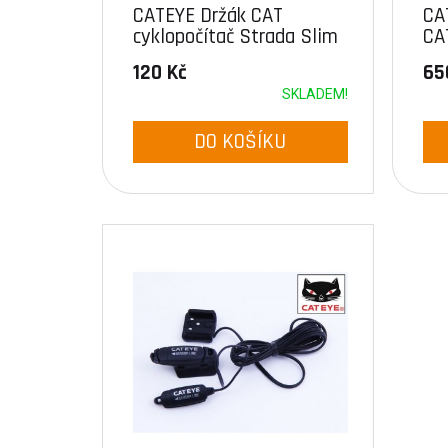
CATEYE Držák CAT
CA
cyklopočítač Strada Slim
CA
120 Kč
65
SKLADEM!
DO KOŠÍKU