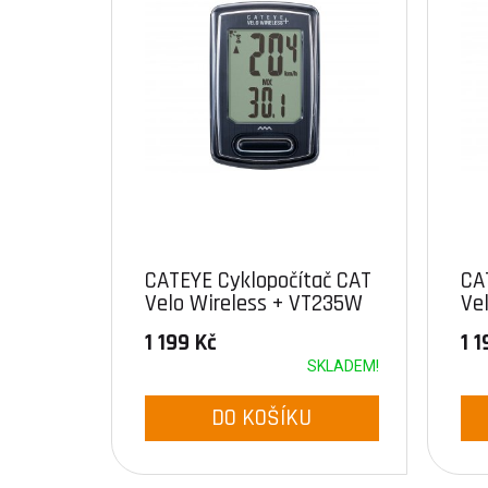
CATEYE Cyklopočítač CAT
CA
Velo Wireless + VT235W
Ve
(černá)
(bí
1 199 Kč
1 1
SKLADEM!
DO KOŠÍKU