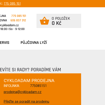
l.:
775 085 151
EJNA
775 085 151
0 POLOŽEK
ČOVNA
606 837 312
0 Kč
@cykloadam.cz
18:30 | So - 9-12:00
ERVIS
PŮJČOVNA LYŽÍ
EVÍTE SI RADY? PORADÍME VÁM
CYKLOADAM PRODEJNA
INFOLINKA:
775085151
prodejna@cykloadam.cz
Přijďte se poradit na prodejnu