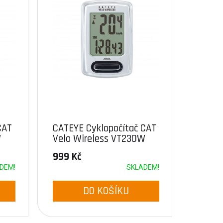
CAT
CATEYE Cyklopočítač CAT
W
Velo Wireless VT230W
(bílá)
999 Kč
DEM!
SKLADEM!
DO KOŠÍKU