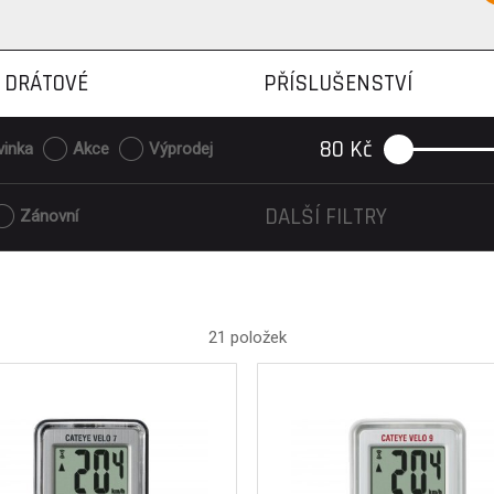
DRÁTOVÉ
PŘÍSLUŠENSTVÍ
80
Kč
vinka
Akce
Výprodej
DALŠÍ FILTRY
Zánovní
21 položek