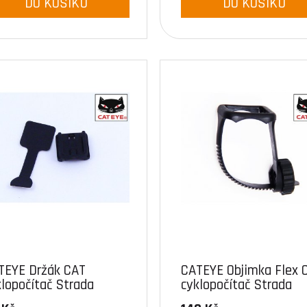
DO KOŠÍKU
DO KOŠÍKU
TEYE Držák CAT
CATEYE Objimka Flex 
klopočítač Strada
cyklopočítač Strada
reless