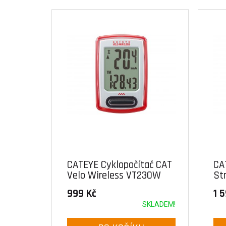
CATEYE Cyklopočítač CAT
CA
Velo Wireless VT230W
St
(červená)
RD
999 Kč
1 
SKLADEM!