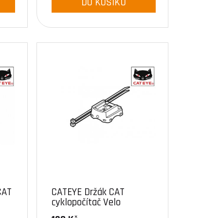
DO KOŠÍKU
CAT
CATEYE Držák CAT
cyklopočítač Velo
Wireless