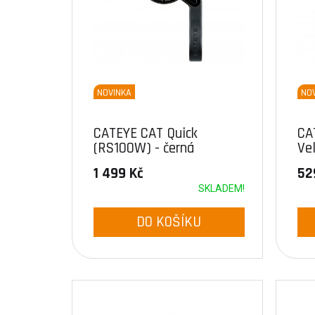
NOVINKA
NO
CATEYE CAT Quick
CA
(RS100W) - černá
Ve
(če
1 499 Kč
52
SKLADEM!
DO KOŠÍKU