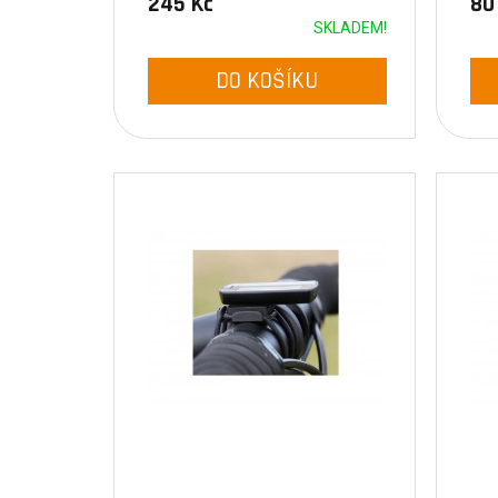
245 Kč
80
SKLADEM!
DO KOŠÍKU