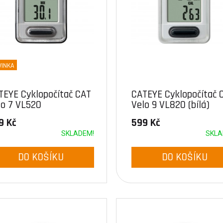
VINKA
TEYE Cyklopočítač CAT
CATEYE Cyklopočítač 
lo 7 VL520
Velo 9 VL820 (bílá)
rná/stříbrná)
9 Kč
599 Kč
SKLADEM!
SKLA
DO KOŠÍKU
DO KOŠÍKU