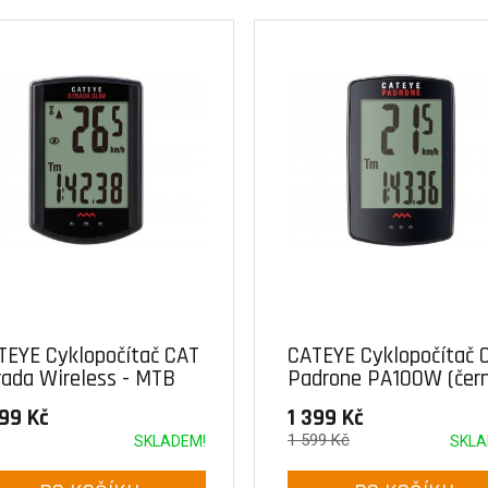
TEYE Cyklopočítač CAT
CATEYE Cyklopočítač 
rada Wireless - MTB
Padrone PA100W (čer
310W (černá)
599 Kč
1 399 Kč
1 599 Kč
SKLADEM!
SKLA