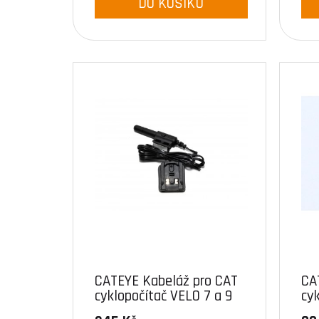
DO KOŠÍKU
CATEYE Kabeláž pro CAT
CA
cyklopočítač VELO 7 a 9
cy
Wi