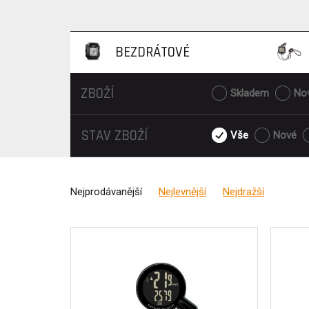
BEZDRÁTOVÉ
ZBOŽÍ
Skladem
No
STAV ZBOŽÍ
Vše
Nové
Nejprodávanější
Nejlevnější
Nejdražší