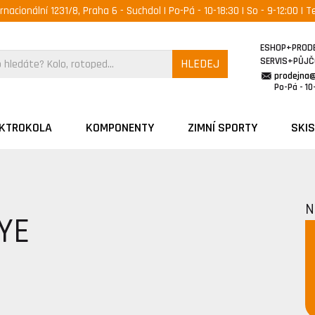
ernacionální 1231/8, Praha 6 - Suchdol | Po-Pá - 10-18:30 | So - 9-12:00 | Te
ESHOP+PROD
SERVIS+PŮJ
HLEDEJ
prodejna
Po-Pá - 10-
EKTROKOLA
KOMPONENTY
ZIMNÍ SPORTY
SKIS
N
YE