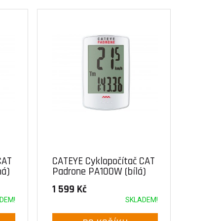
CAT
CATEYE Cyklopočítač CAT
ná)
Padrone PA100W (bílá)
1 599 Kč
DEM!
SKLADEM!