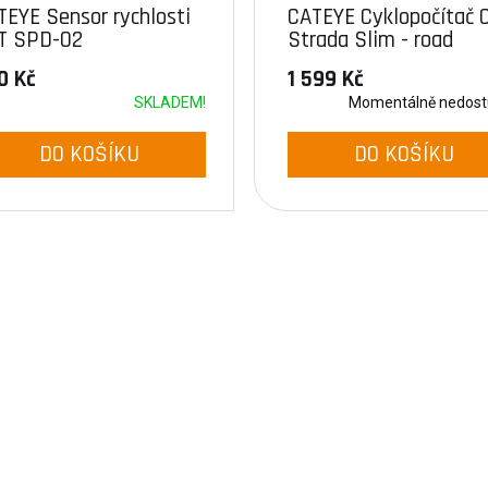
TEYE Sensor rychlosti
CATEYE Cyklopočítač 
T SPD-02
Strada Slim - road
RD310W (černá)
0 Kč
1 599 Kč
SKLADEM!
Momentálně nedos
DO KOŠÍKU
DO KOŠÍKU