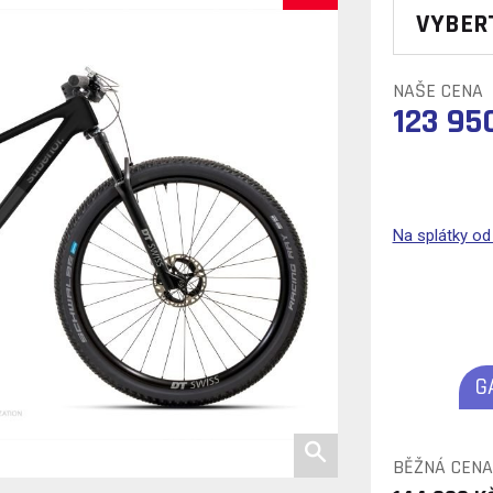
VYBER
NAŠE CENA
123 95
Na splátky o
G
BĚŽNÁ CENA