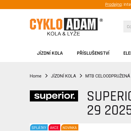
Prodejna
: Int
JÍZDNÍ KOLA
PŘÍSLUŠENSTVÍ
EL
Home
JÍZDNÍ KOLA
MTB CELOODPRUŽENÁ
SUPERIO
29 202
SPLÁTKY
AKCE
NOVINKA