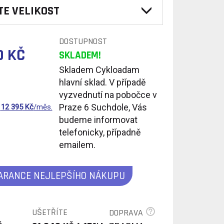
TE VELIKOST
DOSTUPNOST
0 KČ
SKLADEM!
Skladem Cykloadam
hlavní sklad. V případě
vyzvednutí na pobočce v
Praze 6 Suchdole, Vás
d
12 395
Kč
/měs.
budeme informovat
telefonicky, případně
emailem.
ARANCE NEJLEPŠÍHO NÁKUPU
UŠETŘÍTE
DOPRAVA