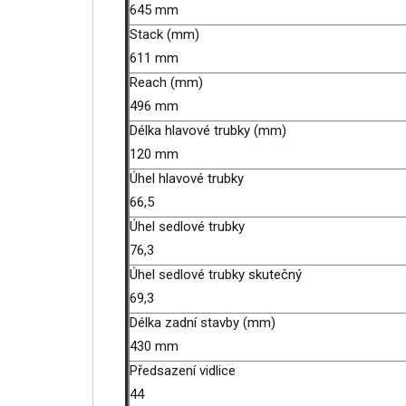
645 mm
Stack (mm)
611 mm
Reach (mm)
496 mm
Délka hlavové trubky (mm)
120 mm
Úhel hlavové trubky
66,5
Úhel sedlové trubky
76,3
Úhel sedlové trubky skutečný
69,3
Délka zadní stavby (mm)
430 mm
Předsazení vidlice
44