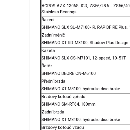
ACROS AZX-1306S, ICR, ZS56/28.6 - ZS56/40,
Stainless Bearings
Řazení
SHIMANO SLX SL-M7100-IR, RAPIDFIRE Plus,
Zadní měnič
SHIMANO XT RD-M8100, Shadow Plus Design
Kazeta
SHIMANO SLX CS-M7101, 12-speed, 10-51T
Řetěz
SHIMANO DEORE CN-M6100
Přední brzda
SHIMANO XT M8100, hydraulic disc brake
Brzdový kotouč vpředu
SHIMANO SM-RT64, 180mm
Zadní brzda
SHIMANO XT M8100, hydraulic disc brake
Brzdový kotouč vzadu