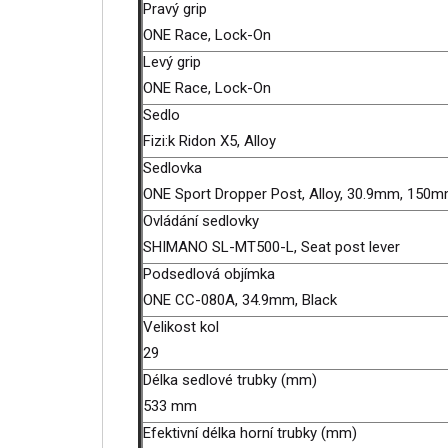
Pravý grip
ONE Race, Lock-On
Levý grip
ONE Race, Lock-On
Sedlo
Fizi:k Ridon X5, Alloy
Sedlovka
ONE Sport Dropper Post, Alloy, 30.9mm, 150
Ovládání sedlovky
SHIMANO SL-MT500-L, Seat post lever
Podsedlová objímka
ONE CC-080A, 34.9mm, Black
Velikost kol
29
Délka sedlové trubky (mm)
533 mm
Efektivní délka horní trubky (mm)