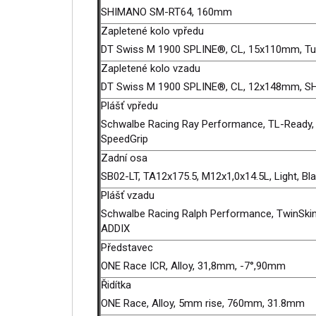
SHIMANO SM-RT64, 160mm
Zapletené kolo vpředu
DT Swiss M 1900 SPLINE®, CL, 15x110mm, T
Zapletené kolo vzadu
DT Swiss M 1900 SPLINE®, CL, 12x148mm, SH
Plášť vpředu
Schwalbe Racing Ray Performance, TL-Ready, 
SpeedGrip
Zadní osa
SB02-LT, TA12x175.5, M12x1,0x14.5L, Light, Bl
Plášť vzadu
Schwalbe Racing Ralph Performance, TwinSkin,
ADDIX
Představec
ONE Race ICR, Alloy, 31,8mm, -7°,90mm
Řidítka
ONE Race, Alloy, 5mm rise, 760mm, 31.8mm