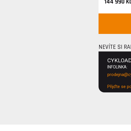
144 990 K
NEVÍTE SI R
CYKLOA
INFOLINKA:
prodejna@c
Přijďte se p