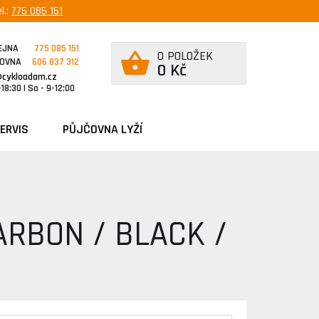
l.:
775 085 151
EJNA
775 085 151
0 POLOŽEK
ČOVNA
606 837 312
0 Kč
@cykloadam.cz
18:30 | So - 9-12:00
ERVIS
PŮJČOVNA LYŽÍ
ARBON / BLACK /