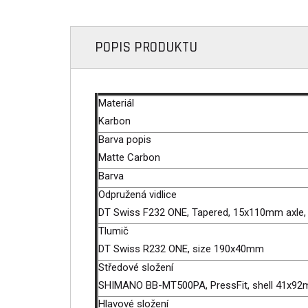
POPIS PRODUKTU
Materiál
Karbon
Barva popis
Matte Carbon
Barva
Odpružená vidlice
DT Swiss F232 ONE, Tapered, 15x110mm axle
Tlumič
DT Swiss R232 ONE, size 190x40mm
Středové složení
SHIMANO BB-MT500PA, PressFit, shell 41x9
Hlavové složení