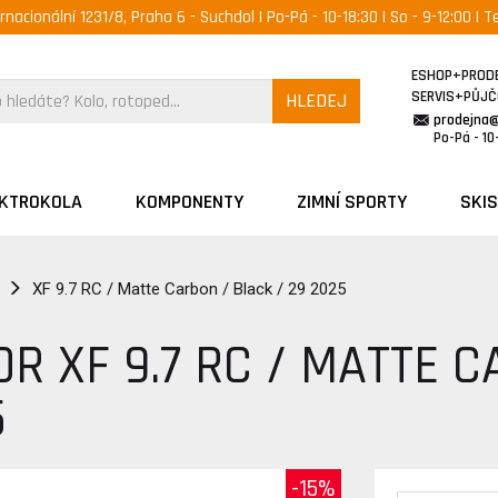
ernacionální 1231/8, Praha 6 - Suchdol | Po-Pá - 10-18:30 | So - 9-12:00 | Te
ESHOP+PROD
SERVIS+PŮJ
HLEDEJ
prodejna
Po-Pá - 10-
EKTROKOLA
KOMPONENTY
ZIMNÍ SPORTY
SKIS
XF 9.7 RC / Matte Carbon / Black / 29 2025
R XF 9.7 RC / MATTE C
5
-15%