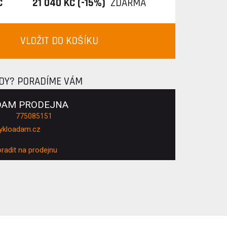
Č
21 040 KČ (-15%)
ZDARMA
VLOŽIT DO KOŠÍKU
ADY? PORADÍME VÁM
DAM PRODEJNA
775085151
ykloadam.cz
oradit na prodejnu