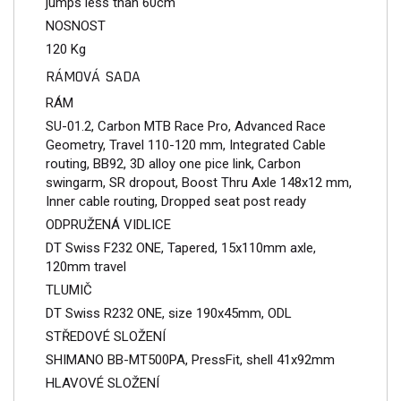
jumps less than 60cm
NOSNOST
120 Kg
RÁMOVÁ SADA
RÁM
SU-01.2, Carbon MTB Race Pro, Advanced Race
Geometry, Travel 110-120 mm, Integrated Cable
routing, BB92, 3D alloy one pice link, Carbon
swingarm, SR dropout, Boost Thru Axle 148x12 mm,
Inner cable routing, Dropped seat post ready
ODPRUŽENÁ VIDLICE
DT Swiss F232 ONE, Tapered, 15x110mm axle,
120mm travel
TLUMIČ
DT Swiss R232 ONE, size 190x45mm, ODL
STŘEDOVÉ SLOŽENÍ
SHIMANO BB-MT500PA, PressFit, shell 41x92mm
HLAVOVÉ SLOŽENÍ