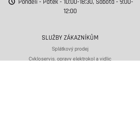
Pondělí - Pátek - 10:00-18:30, Sobota - 9:00-
12:00
SLUŽBY ZÁKAZNÍKŮM
Splátkový prodej
Cykloservis, opravy elektrokol a vidlic
Svařování rámů jízdních kol
PŮJČOVNA lyží, běžek a snb
SKISERVIS Montana Swiss a Wintersteiger
Dárkové poukazy
UŽITEČNÉ INFORMACE
ADRESA + OTEVÍRACÍ DOBA
Doprava a platba