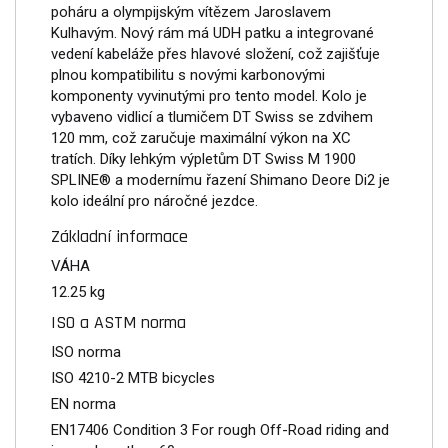
poháru a olympijským vítězem Jaroslavem
Kulhavým. Nový rám má UDH patku a integrované
vedení kabeláže přes hlavové složení, což zajišťuje
plnou kompatibilitu s novými karbonovými
komponenty vyvinutými pro tento model. Kolo je
vybaveno vidlicí a tlumičem DT Swiss se zdvihem
120 mm, což zaručuje maximální výkon na XC
tratích. Díky lehkým výpletům DT Swiss M 1900
SPLINE® a modernímu řazení Shimano Deore Di2 je
kolo ideální pro náročné jezdce.
Základní informace
VÁHA
12.25 kg
ISO a ASTM norma
ISO norma
ISO 4210-2 MTB bicycles
EN norma
EN17406 Condition 3 For rough Off-Road riding and