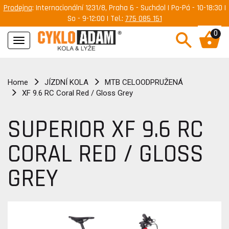
Prodejna
: Internacionální 1231/8, Praha 6 - Suchdol | Po-Pá - 10-18:30 |
So - 9-12:00 | Tel.:
775 085 151
0
Navigace
Home
JÍZDNÍ KOLA
MTB CELOODPRUŽENÁ
XF 9.6 RC Coral Red / Gloss Grey
SUPERIOR XF 9.6 RC
CORAL RED / GLOSS
GREY