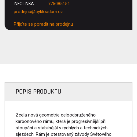
INFOLINKA:
775085151
prodejna@cykloadam.cz
Přijďte se poradit na prodejnu
POPIS PRODUKTU
Zcela nová geometrie celoodpruženého
karbonového rámu, která je progresivnější při
stoupání a stabilnější v rychlých a technických
sjezdech. Rám je otestovaný závody Světového