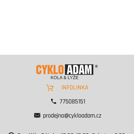
INFOLINKA
775085151
prodejna@cykloadam.cz