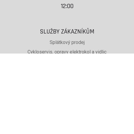
12:00
SLUŽBY ZÁKAZNÍKŮM
Splátkový prodej
Cykloservis, opravy elektrokol a vidlic
Svařování rámů jízdních kol
PŮJČOVNA lyží, běžek a snb
SKISERVIS Montana Swiss a Wintersteiger
Dárkové poukazy
UŽITEČNÉ INFORMACE
ADRESA + OTEVÍRACÍ DOBA
Doprava a platba