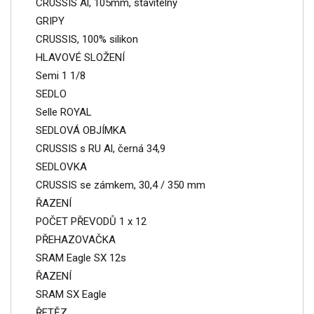
CRUSSIS Al, 105mm, stavitelný
GRIPY
CRUSSIS, 100% silikon
HLAVOVÉ SLOŽENÍ
Semi 1 1/8
SEDLO
Selle ROYAL
SEDLOVÁ OBJÍMKA
CRUSSIS s RU Al, černá 34,9
SEDLOVKA
CRUSSIS se zámkem, 30,4 / 350 mm
ŘAZENÍ
POČET PŘEVODŮ 1 x 12
PŘEHAZOVAČKA
SRAM Eagle SX 12s
ŘAZENÍ
SRAM SX Eagle
ŘETĚZ