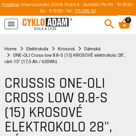
Prodejna
: Internacionální 1231/8, Praha 6 - Suchdol | Po-Pá - 10-18:30 |
So - 9-12:00 | Tel.:
775 085 151
0
Navigace
Home
Elektrokola
Krosová
Dámská
ONE-OLI Cross low 8.8-S (15) KROSOVÉ elektrokolo 28",
rám 15" (17,5 Ah / 630Wh)
CRUSSIS ONE-OLI
CROSS LOW 8.8-S
(15) KROSOVÉ
ELEKTROKOLO 28",