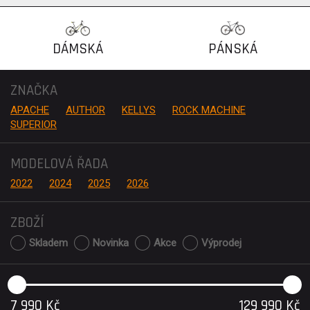
DÁMSKÁ
PÁNSKÁ
ZNAČKA
APACHE
AUTHOR
KELLYS
ROCK MACHINE
SUPERIOR
MODELOVÁ ŘADA
2022
2024
2025
2026
ZBOŽÍ
Skladem
Novinka
Akce
Výprodej
7 990
Kč
129 990
Kč