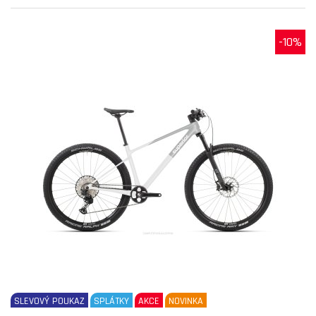
-10%
SLEVOVÝ POUKAZ
SPLÁTKY
AKCE
NOVINKA