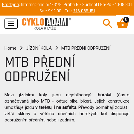
Prodejna
: Internacionální 1231/8, Praha 6 - Suchdol | Po-Pá - 10-18:30 |
So - 9-12:00 | Tel.:
775 085 151
0
Navigace
Home
JÍZDNÍ KOLA
MTB PŘEDNÍ ODPRUŽENÍ
MTB PŘEDNÍ
ODPRUŽENÍ
Mezi jízdními koly jsou nejoblíbenější
horská
(často
označovaná jako MTB - odtud bike, biker). Jejich konstrukce
umožňuje jízdu
v terénu, i na asfaltu
. Převody pomáhají zdolat i
větší sklony a většina dnešních horských kol disponuje
odpružením
předním, nebo i zadním.