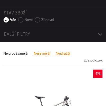
STAV ZBOŽÍ
Vše
Nové
Zánovní
DALŠÍ FILTRY
Nejprodávanější
Nejlevnější
Nejdražší
202 položek
-11%