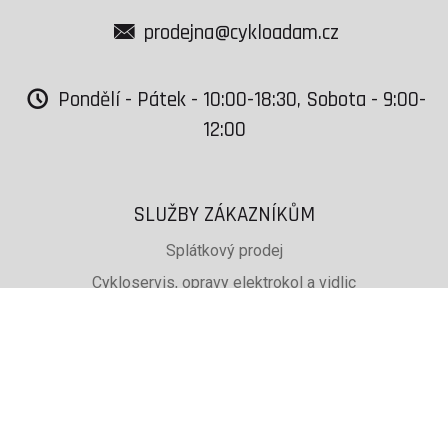
prodejna@cykloadam.cz
Pondělí - Pátek - 10:00-18:30, Sobota - 9:00-
12:00
SLUŽBY ZÁKAZNÍKŮM
Splátkový prodej
Cykloservis, opravy elektrokol a vidlic
Svařování rámů jízdních kol
PŮJČOVNA lyží, běžek a snb
SKISERVIS Montana Swiss a Wintersteiger
Dárkové poukazy