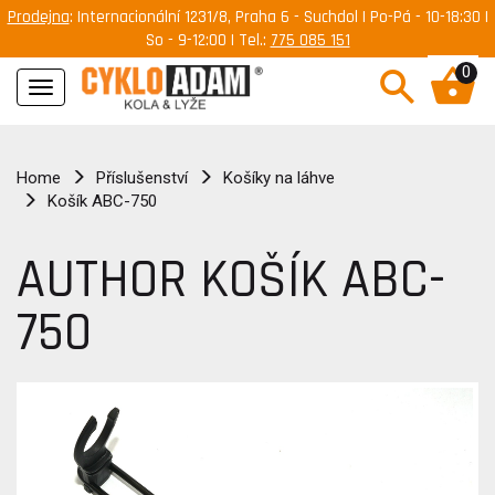
Prodejna
: Internacionální 1231/8, Praha 6 - Suchdol | Po-Pá - 10-18:30 |
So - 9-12:00 | Tel.:
775 085 151
0
Navigace
Home
Příslušenství
Košíky na láhve
Košík ABC-750
AUTHOR KOŠÍK ABC-
750