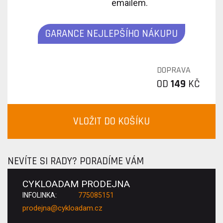
emailem.
GARANCE NEJLEPŠÍHO NÁKUPU
DOPRAVA
OD
149
KČ
VLOŽIT DO KOŠÍKU
NEVÍTE SI RADY? PORADÍME VÁM
CYKLOADAM PRODEJNA
INFOLINKA:
775085151
prodejna@cykloadam.cz