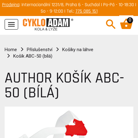
Prodejna
: Internacionální 1231/8, Praha 6 - Suchdol | Po-Pá - 10-18:30 |
So - 9-12:00 | Tel.:
775 085 151
0
Navigace
Home
Příslušenství
Košíky na láhve
Košík ABC-50 (bílá)
AUTHOR KOŠÍK ABC-
50 (BÍLÁ)