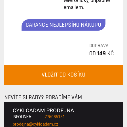
telefonicky, případně
emailem.
GARANCE NEJLEPŠÍHO NÁKUPU
DOPRAVA
OD
149
KČ
VLOŽIT DO KOŠÍKU
NEVÍTE SI RADY? PORADÍME VÁM
CYKLOADAM PRODEJNA
INFOLINKA:
775085151
prodejna@cykloadam.cz