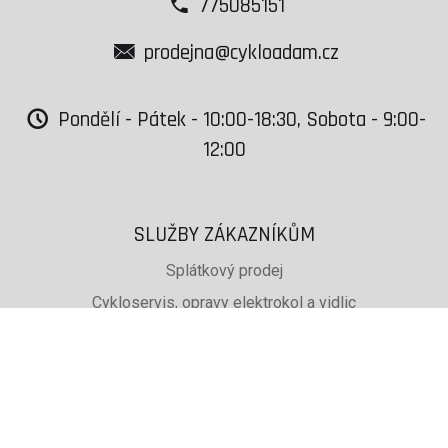
775085151
prodejna@cykloadam.cz
Pondělí - Pátek - 10:00-18:30, Sobota - 9:00-
12:00
SLUŽBY ZÁKAZNÍKŮM
Splátkový prodej
Cykloservis, opravy elektrokol a vidlic
Svařování rámů jízdních kol
PŮJČOVNA lyží, běžek a snb
SKISERVIS Montana Swiss a Wintersteiger
Dárkové poukazy