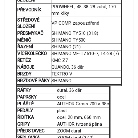
SLOŽENÍ
PROWHEEL, 48-38-28 zubů, 170
PŘEVODNÍK
mm kliky
STŘEDOVÉ
VP COMP, zapouzdřené
SLOŽENÍ
PŘESMYKAČ
SHIMANO TY510 (31.8)
MĚNIČ
SHIMANO TY500
ŘAZENÍ
SHIMANO (21)
VÍCEKOLEČKO
SHIMANO MF-TZ510-7, 14-28 (7)
ŘETĚZ
KMC Z7
NÁBOJE
QUANDO, 36 děr
BRZDY
TEKTRO V
BRZDOVÉ PÁKY
SHIMANO
RÁFKY
dural, 36 děr
PAPRSKY
ocel
PLÁŠTĚ
AUTHOR Cross 700 × 38c
PEDÁLY
plast
ŘIDÍTKA
ocel, 20 mm, 660 mm
GRIPY
AUTHOR tvrzená pěna
PŘEDSTAVEC
ZOOM dural
SEDLOVKA
ZOOM dural (27.2)