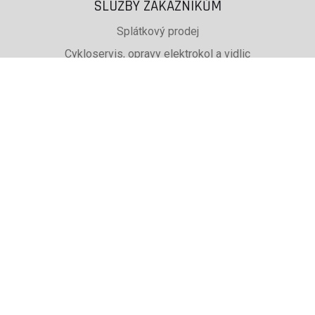
SLUŽBY ZÁKAZNÍKŮM
Splátkový prodej
Cykloservis, opravy elektrokol a vidlic
Svařování rámů jízdních kol
PŮJČOVNA lyží, běžek a snb
SKISERVIS Montana Swiss a Wintersteiger
Dárkové poukazy
UŽITEČNÉ INFORMACE
ADRESA + OTEVÍRACÍ DOBA
Doprava a platba
Obchodní podmínky eshopu
Reklamace
Výběr podle značky, které prodáváme