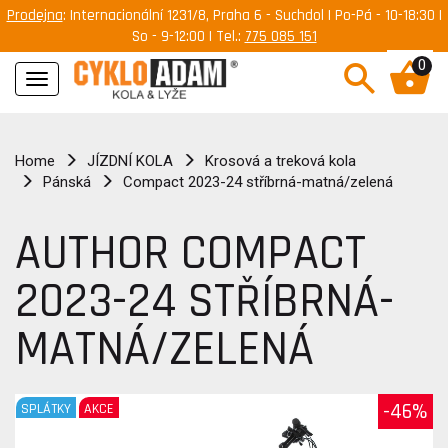
Prodejna
: Internacionální 1231/8, Praha 6 - Suchdol | Po-Pá - 10-18:30 |
So - 9-12:00 | Tel.:
775 085 151
0
Navigace
Home
JÍZDNÍ KOLA
Krosová a treková kola
Pánská
Compact 2023-24 stříbrná-matná/zelená
AUTHOR COMPACT
2023-24 STŘÍBRNÁ-
MATNÁ/ZELENÁ
-46%
SPLÁTKY
AKCE