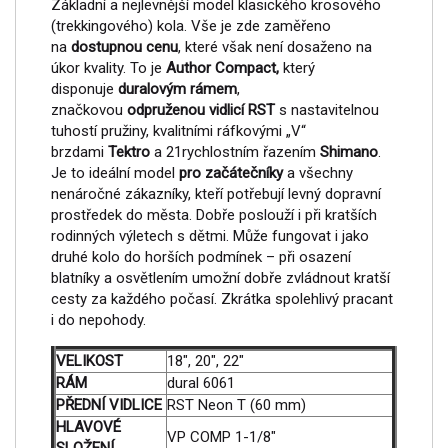
Základní a nejlevnější model klasického krosového
(trekkingového) kola. Vše je zde zaměřeno
na
dostupnou cenu
, které však není dosaženo na
úkor kvality. To je
Author Compact,
který
disponuje
duralovým rámem
,
značkovou
odpruženou vidlicí RST
s nastavitelnou
tuhostí pružiny, kvalitními ráfkovými „V“
brzdami
Tektro
a 21rychlostním řazením
Shimano
.
Je to ideální model
pro začátečníky
a všechny
nenáročné zákazníky, kteří potřebují levný dopravní
prostředek do města. Dobře poslouží i při kratších
rodinných výletech s dětmi. Může fungovat i jako
druhé kolo do horších podmínek – při osazení
blatníky a osvětlením umožní dobře zvládnout kratší
cesty za každého počasí. Zkrátka spolehlivý pracant
i do nepohody.
VELIKOST
18", 20", 22"
RÁM
dural 6061
PŘEDNÍ VIDLICE
RST Neon T (60 mm)
HLAVOVÉ
VP COMP 1-1/8"