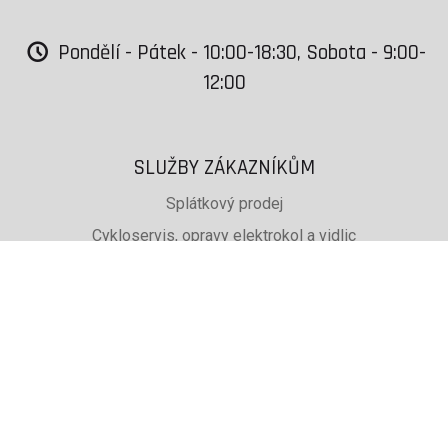
Pondělí - Pátek - 10:00-18:30, Sobota - 9:00-
12:00
SLUŽBY ZÁKAZNÍKŮM
Splátkový prodej
Cykloservis, opravy elektrokol a vidlic
Svařování rámů jízdních kol
PŮJČOVNA lyží, běžek a snb
SKISERVIS Montana Swiss a Wintersteiger
Dárkové poukazy
UŽITEČNÉ INFORMACE