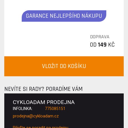
GARANCE NEJLEPŠÍHO NÁKUPU
DOPRAVA
OD
149
KČ
VLOŽIT DO KOŠÍKU
NEVÍTE SI RADY? PORADÍME VÁM
CYKLOADAM PRODEJNA
INFOLINKA:
775085151
prodejna@cykloadam.cz
Přijďte se poradit na prodejnu