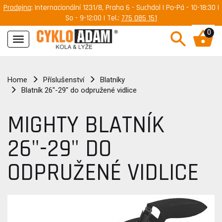
Prodejna
: Internacionální 1231/8, Praha 6 - Suchdol | Po-Pá - 10-18:30 |
So - 9-12:00 | Tel.:
775 085 151
0
Navigace
Home
Příslušenství
Blatníky
Blatník 26"-29" do odpružené vidlice
MIGHTY BLATNÍK
26"-29" DO
ODPRUŽENÉ VIDLICE